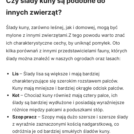
Czy ślady kuny są podobne do
innych zwierząt?
Ślady kuny, zarówno leśnej, jak i domowej, mogą być
mylone z innymi zwierzętami.Z tego powodu warto znać
ich charakterystyczne cechy, by uniknąć pomyłek. Oto
kilka porównań z innymi przedstawicielami fauny, których
ślady można znaleźć w naszych ogrodach oraz lasach:
Lis
– Ślady lisa są większe i mają bardziej
charakteryzujące się szerokim rozstawem palców.
Kuny mają mniejsze i bardziej okrągłe odcisk palców.
Kot
– Chociaż kuny również mają cztery palce, ich
ślady są bardziej wydłużone i posiadają wyraźniejsze
różnice między palcami a poduszkami stóp.
Szop pracz
– Szopy mają dużo szersze i szersze ślady
z wyraźnie zaznaczonymi kością nadgarstkową, co
odróżnia je od bardziej smukłych śladów kuny.