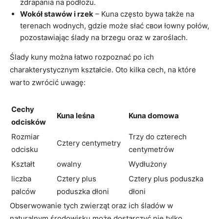
zdrapania na podłożu.
Wokół stawów i rzek
– Kuna często bywa także na
terenach wodnych, gdzie może słać свои łowny połów,
pozostawiając ślady na brzegu oraz w zaroślach.
Ślady kuny można łatwo rozpoznać po ich
charakterystycznym kształcie. Oto kilka cech, na które
warto zwrócić uwagę:
Cechy
Kuna leśna
Kuna domowa
odcisków
Rozmiar
Trzy do czterech
Cztery centymetry
odcisku
centymetrów
Kształt
owalny
Wydłużony
liczba
Cztery plus
Cztery plus poduszka
palców
poduszka dłoni
dłoni
Obserwowanie tych zwierząt oraz ich śladów w
naturalnym środowisku może dostarczyć nie tylko