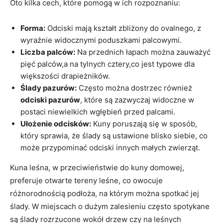
Oto kilka cech, które pomogą w ich rozpoznaniu:
Forma:
Odciski mają kształt zbliżony do ovalnego, z
wyraźnie widocznymi poduszkami palcowymi.
Liczba palców:
Na przednich łapach można zauważyć
pięć palców,a na tylnych cztery,co jest typowe dla
większości drapieżników.
Ślady pazurów:
Często można dostrzec również
odciski pazurów
, które są zazwyczaj widoczne w
postaci niewielkich wgłębień przed palcami.
Ułożenie odcisków:
Kuny poruszają się w sposób,
który sprawia, że ślady są ustawione blisko siebie, co
może przypominać odciski innych małych zwierząt.
Kuna leśna, w przeciwieństwie do kuny domowej,
preferuje otwarte tereny leśne, co owocuje
różnorodnością podłoża, na którym można spotkać jej
ślady. W miejscach o dużym zalesieniu często spotykane
są ślady rozrzucone wokół drzew czy na leśnych