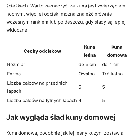
ścieżkach. Warto zaznaczyć, że kuna jest zwierzęciem
nocnym, więc jej odciski można znaleźć głównie
wczesnym rankiem lub po deszczu, gdy ślady są lepiej
widoczne.
Kuna
Kuna
Cechy odcisków
leśna
domowa
Rozmiar
do 5 cm
do 4 cm
Forma
Owalna
Trójkątna
Liczba palców na przednich
5
5
łapach
Liczba palców na tylnych łapach
4
5
Jak wygląda ślad kuny domowej
Kuna domowa, podobnie jak jej leśny kuzyn, zostawia