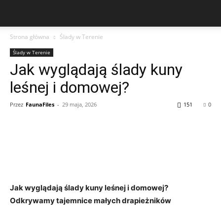
Strona główna
Ślady w Ter­enie
Ślady w Ter­enie
Jak wyglądają ślady kuny
leśnej i domowej?
Przez
FaunaFiles
-
29 maja, 2026
151
0
Jak wyglądają ślady kuny leśnej i domowej?
Odkrywamy tajemnice małych drapieżników