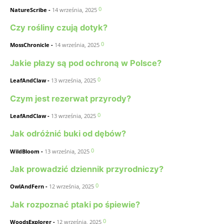
0
NatureScribe
-
14 września, 2025
Czy rośliny czują dotyk?
0
MossChronicle
-
14 września, 2025
Jakie płazy są pod ochroną w Polsce?
0
LeafAndClaw
-
13 września, 2025
Czym jest rezerwat przyrody?
0
LeafAndClaw
-
13 września, 2025
Jak odróżnić buki od dębów?
0
WildBloom
-
13 września, 2025
Jak prowadzić dziennik przyrodniczy?
0
OwlAndFern
-
12 września, 2025
Jak rozpoznać ptaki po śpiewie?
0
WoodsExplorer
-
12 września, 2025