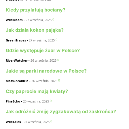
Kiedy przylatują bociany?
0
WildBloom
-
27 września, 2025
Jak działa kokon pająka?
0
GreenTraces
-
27 września, 2025
Gdzie występuje żubr w Polsce?
0
RiverWatcher
-
26 września, 2025
Jakie są parki narodowe w Polsce?
0
MossChronicle
-
26 września, 2025
Czy paprocie mają kwiaty?
0
PineEcho
-
25 września, 2025
Jak odróżnić żmiję zygzakowatą od zaskrońca?
0
WildTales
-
25 września, 2025