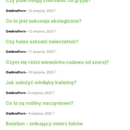
Czy ptaki mogą chorować na grypę?
0
OwlAndFern
-
12 sierpnia, 2025
Co to jest sukcesja ekologiczna?
0
OwlAndFern
-
12 sierpnia, 2025
Czy hałas szkodzi zwierzętom?
0
OwlAndFern
-
11 sierpnia, 2025
Czym się różni wiewiórka rudawa od szarej?
0
OwlAndFern
-
10 sierpnia, 2025
Jak założyć miniłąkę kwietną?
0
OwlAndFern
-
8 sierpnia, 2025
Co to są rośliny naczyniowe?
0
OwlAndFern
-
4 sierpnia, 2025
Batalion – znikający mistrz toków