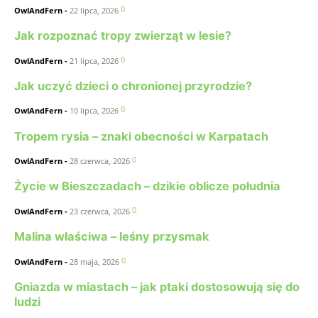
0
OwlAndFern
-
22 lipca, 2026
Jak rozpoznać tropy zwierząt w lesie?
0
OwlAndFern
-
21 lipca, 2026
Jak uczyć dzieci o chronionej przyrodzie?
0
OwlAndFern
-
10 lipca, 2026
Tropem rysia – znaki obecności w Karpatach
0
OwlAndFern
-
28 czerwca, 2026
Życie w Bieszczadach – dzikie oblicze południa
0
OwlAndFern
-
23 czerwca, 2026
Malina właściwa – leśny przysmak
0
OwlAndFern
-
28 maja, 2026
Gniazda w miastach – jak ptaki dostosowują się do
ludzi