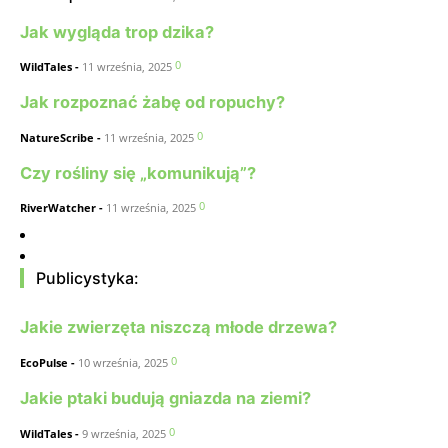
Jak wygląda trop dzika?
0
WildTales
-
11 września, 2025
Jak rozpoznać żabę od ropuchy?
0
NatureScribe
-
11 września, 2025
Czy rośliny się „komunikują”?
0
RiverWatcher
-
11 września, 2025
Publicystyka:
Jakie zwierzęta niszczą młode drzewa?
0
EcoPulse
-
10 września, 2025
Jakie ptaki budują gniazda na ziemi?
0
WildTales
-
9 września, 2025