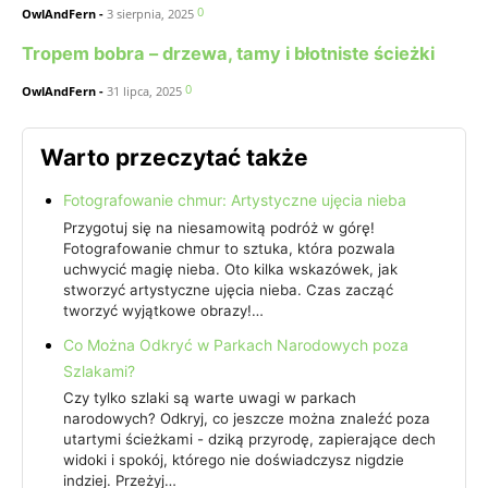
0
OwlAndFern
-
3 sierpnia, 2025
Tropem bobra – drzewa, tamy i błotniste ścieżki
0
OwlAndFern
-
31 lipca, 2025
Warto przeczytać także
Fotografowanie chmur: Artystyczne ujęcia nieba
Przygotuj się na niesamowitą podróż w górę!
Fotografowanie chmur to sztuka, która pozwala
uchwycić magię nieba. Oto kilka wskazówek, jak
stworzyć artystyczne ujęcia nieba. Czas zacząć
tworzyć wyjątkowe obrazy!…
Co Można Odkryć w Parkach Narodowych poza
Szlakami?
Czy tylko szlaki są warte uwagi w parkach
narodowych? Odkryj, co jeszcze można znaleźć poza
utartymi ścieżkami - dziką przyrodę, zapierające dech
widoki i spokój, którego nie doświadczysz nigdzie
indziej. Przeżyj…