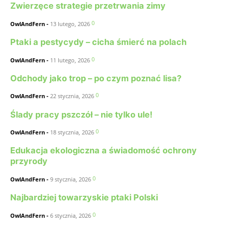
Zwierzęce strategie przetrwania zimy
0
OwlAndFern
-
13 lutego, 2026
Ptaki a pestycydy – cicha śmierć na polach
0
OwlAndFern
-
11 lutego, 2026
Odchody jako trop – po czym poznać lisa?
0
OwlAndFern
-
22 stycznia, 2026
Ślady pracy pszczół – nie tylko ule!
0
OwlAndFern
-
18 stycznia, 2026
Edukacja ekologiczna a świadomość ochrony
przyrody
0
OwlAndFern
-
9 stycznia, 2026
Najbardziej towarzyskie ptaki Polski
0
OwlAndFern
-
6 stycznia, 2026