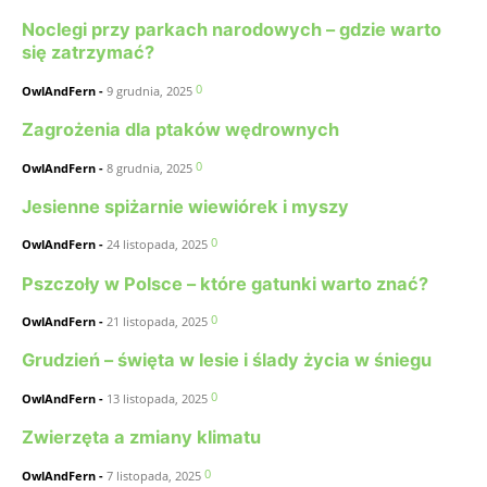
Noclegi przy parkach narodowych – gdzie warto
się zatrzymać?
0
OwlAndFern
-
9 grudnia, 2025
Zagrożenia dla ptaków wędrownych
0
OwlAndFern
-
8 grudnia, 2025
Jesienne spiżarnie wiewiórek i myszy
0
OwlAndFern
-
24 listopada, 2025
Pszczoły w Polsce – które gatunki warto znać?
0
OwlAndFern
-
21 listopada, 2025
Grudzień – święta w lesie i ślady życia w śniegu
0
OwlAndFern
-
13 listopada, 2025
Zwierzęta a zmiany klimatu
0
OwlAndFern
-
7 listopada, 2025