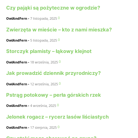
Czy pająki są pożyteczne w ogrodzie?
0
OwlAndFern
-
7 listopada, 2025
Zwierzęta w mieście – kto z nami mieszka?
0
OwlAndFern
-
5 listopada, 2025
Storczyk plamisty – łąkowy klejnot
0
OwlAndFern
-
18 września, 2025
Jak prowadzić dziennik przyrodniczy?
0
OwlAndFern
-
12 września, 2025
Pstrąg potokowy – perła górskich rzek
0
OwlAndFern
-
4 września, 2025
Jelonek rogacz – rycerz lasów liściastych
0
OwlAndFern
-
17 sierpnia, 2025