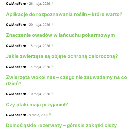
0
OwlAndFern
-
26 maja, 2026
Aplikacje do rozpoznawania roślin – które warto?
0
OwlAndFern
-
20 maja, 2026
Znaczenie owadów w łańcuchu pokarmowym
0
OwlAndFern
-
15 maja, 2026
Jakie zwierzęta są objęte ochroną całoroczną?
0
OwlAndFern
-
14 maja, 2026
Zwierzęta wokół nas – czego nie zauważamy na co
dzień?
0
OwlAndFern
-
10 maja, 2026
Czy ptaki mają przyjaciół?
0
OwlAndFern
-
9 maja, 2026
Dolnośląskie rezerwaty – górskie zakątki ciszy