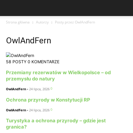
Strona główna
Autorzy
Posty przez OwlAndFern
OwlAndFern
58 POSTY
0 KOMENTARZE
Przemiany rezerwatów w Wielkopolsce – od
przemysłu do natury
0
OwlAndFern
-
24 lipca, 2026
Ochrona przyrody w Konstytucji RP
0
OwlAndFern
-
24 lipca, 2026
Turystyka a ochrona przyrody – gdzie jest
granica?