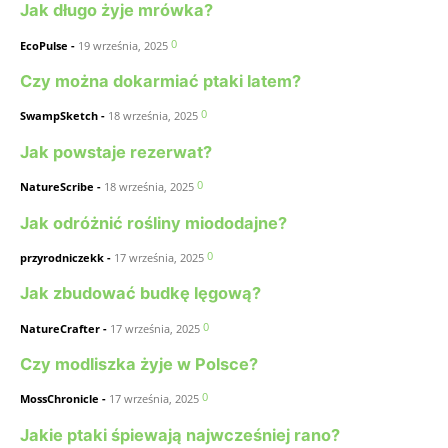
Jak długo żyje mrówka?
0
EcoPulse
-
19 września, 2025
Czy można dokarmiać ptaki latem?
0
SwampSketch
-
18 września, 2025
Jak powstaje rezerwat?
0
NatureScribe
-
18 września, 2025
Jak odróżnić rośliny miododajne?
0
przyrodniczekk
-
17 września, 2025
Jak zbudować budkę lęgową?
0
NatureCrafter
-
17 września, 2025
Czy modliszka żyje w Polsce?
0
MossChronicle
-
17 września, 2025
Jakie ptaki śpiewają najwcześniej rano?