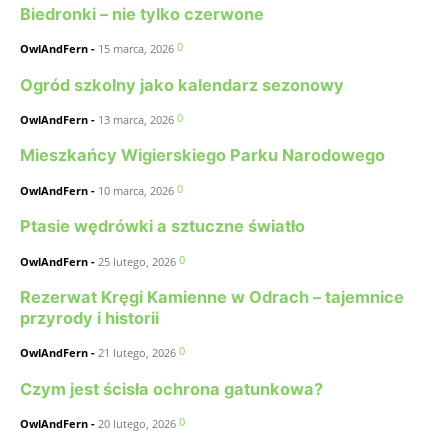
Biedronki – nie tylko czerwone
0
OwlAndFern
-
15 marca, 2026
Ogród szkolny jako kalendarz sezonowy
0
OwlAndFern
-
13 marca, 2026
Mieszkańcy Wigierskiego Parku Narodowego
0
OwlAndFern
-
10 marca, 2026
Ptasie wędrówki a sztuczne światło
0
OwlAndFern
-
25 lutego, 2026
Rezerwat Kręgi Kamienne w Odrach – tajemnice
przyrody i historii
0
OwlAndFern
-
21 lutego, 2026
Czym jest ścisła ochrona gatunkowa?
0
OwlAndFern
-
20 lutego, 2026