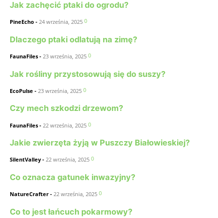
Jak zachęcić ptaki do ogrodu?
0
PineEcho
-
24 września, 2025
Dlaczego ptaki odlatują na zimę?
0
FaunaFiles
-
23 września, 2025
Jak rośliny przystosowują się do suszy?
0
EcoPulse
-
23 września, 2025
Czy mech szkodzi drzewom?
0
FaunaFiles
-
22 września, 2025
Jakie zwierzęta żyją w Puszczy Białowieskiej?
0
SilentValley
-
22 września, 2025
Co oznacza gatunek inwazyjny?
0
NatureCrafter
-
22 września, 2025
Co to jest łańcuch pokarmowy?