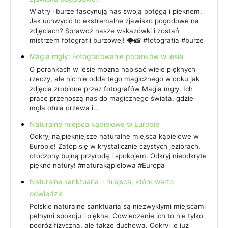
Wiatry i burze fascynują nas swoją potęgą i pięknem.
Jak uchwycić to ekstremalne zjawisko pogodowe na
zdjęciach? Sprawdź nasze wskazówki i zostań
mistrzem fotografii burzowej! 🌩️📸 #fotografia #burze
Magia mgły: Fotografowanie poranków w lesie
O porankach w lesie można napisać wiele pięknych
rzeczy, ale nic nie odda tego magicznego widoku jak
zdjęcia zrobione przez fotografów Magia mgły. Ich
prace przenoszą nas do magicznego świata, gdzie
mgła otula drzewa i…
Naturalne miejsca kąpielowe w Europie
Odkryj najpiękniejsze naturalne miejsca kąpielowe w
Europie! Zatop się w krystalicznie czystych jeziorach,
otoczony bujną przyrodą i spokojem. Odkryj nieodkryte
piękno natury! #naturakąpielowa #Europa
Naturalne sanktuaria – miejsca, które warto
odwiedzić
Polskie naturalne sanktuaria są niezwykłymi miejscami
pełnymi spokoju i piękna. Odwiedzenie ich to nie tylko
podróż fizyczna, ale także duchowa. Odkryj je już