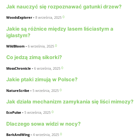
Jak nauczyć się rozpoznawać gatunki drzew?
0
WoodsExplorer
-
8 września, 2025
Jakie są różnice między lasem liściastym a
iglastym?
0
WildBloom
-
6 września, 2025
Co jedzą zimą sikorki?
0
MossChronicle
-
6 września, 2025
Jakie ptaki zimują w Polsce?
0
NatureScribe
-
5 września, 2025
Jak działa mechanizm zamykania się liści mimozy?
0
EcoPulse
-
5 września, 2025
Dlaczego sowa widzi w nocy?
0
BarkAndWing
-
4 września, 2025