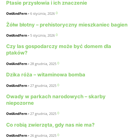
Ptasie przysłowia i ich znaczenie
0
OwlAndFern
-
6 stycznia, 2026
Żółw błotny – prehistoryczny mieszkaniec bagien
0
OwlAndFern
-
5 stycznia, 2026
Czy las gospodarczy może być domem dla
ptaków?
0
OwlAndFern
-
28 grudnia, 2025
Dzika róża – witaminowa bomba
0
OwlAndFern
-
27 grudnia, 2025
Owady w parkach narodowych – skarby
niepozorne
0
OwlAndFern
-
27 grudnia, 2025
Co robią zwierzęta, gdy nas nie ma?
0
OwlAndFern
-
26 grudnia, 2025