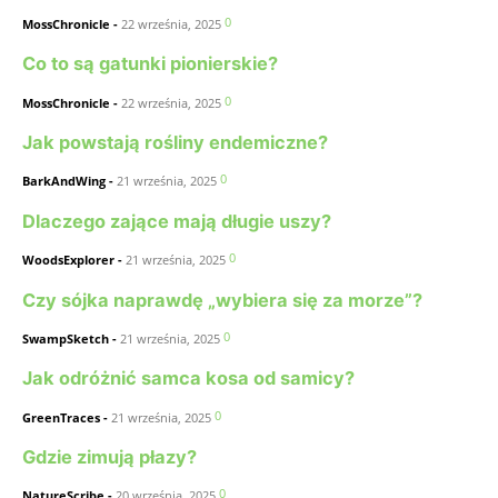
0
MossChronicle
-
22 września, 2025
Co to są gatunki pionierskie?
0
MossChronicle
-
22 września, 2025
Jak powstają rośliny endemiczne?
0
BarkAndWing
-
21 września, 2025
Dlaczego zające mają długie uszy?
0
WoodsExplorer
-
21 września, 2025
Czy sójka naprawdę „wybiera się za morze”?
0
SwampSketch
-
21 września, 2025
Jak odróżnić samca kosa od samicy?
0
GreenTraces
-
21 września, 2025
Gdzie zimują płazy?
0
NatureScribe
-
20 września, 2025