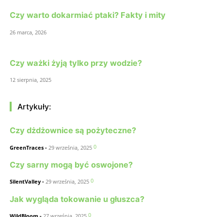
Czy warto dokarmiać ptaki? Fakty i mity
26 marca, 2026
Czy ważki żyją tylko przy wodzie?
12 sierpnia, 2025
Artykuły:
Czy dżdżownice są pożyteczne?
0
GreenTraces
-
29 września, 2025
Czy sarny mogą być oswojone?
0
SilentValley
-
29 września, 2025
Jak wygląda tokowanie u głuszca?
0
WildBloom
-
27 września, 2025