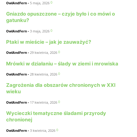
0
OwlAndFern
-
5 maja, 2026
Gniazdo opuszczone – czyje było i co mówi o
gatunku?
0
OwlAndFern
-
3 maja, 2026
Ptaki w mieście – jak je zauważyć?
0
OwlAndFern
-
29 kwietnia, 2026
Mrówki w działaniu – ślady w ziemi i mrowiska
0
OwlAndFern
-
28 kwietnia, 2026
Zagrożenia dla obszarów chronionych w XXI
wieku
0
OwlAndFern
-
17 kwietnia, 2026
Wycieczki tematyczne śladami przyrody
chronionej
0
OwlAndFern
-
3 kwietnia, 2026