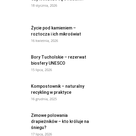
18 stycznia, 2026
Życie pod kamieniem –
roztocza i ich mikroświat
16 kwietnia, 2026
Bory Tucholskie – rezerwat
biosfery UNESCO
15 lipca, 2026
Kompostownik – naturalny
recykling w praktyce
16 grudnia, 2025
Zimowe polowania
drapieżników – kto króluje na
śniegu?
17 lipca, 2026