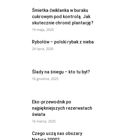
Śmietka ćwiklanka w buraku
cukrowym pod kontrolą. Jak
skutecznie chronić plantację?
19 maja, 2026
Rybołów – polski rybak z nieba
24 lipca, 2026
Ślady na śniegu – kto tu był?
16 grudnia, 2025
Eko-przewodnik po
najpiękniejszych rezerwatach
świata
16 marca, 2025
Czego uczą nas obszary
Natura 2000?