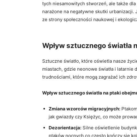
tych niesamowitych stworzeń, ale​ także dla
narażone⁣ na ⁢negatywne skutki urbanizacji.
ze strony społeczności naukowej i ekologic
Wpływ sztucznego światła n
Sztuczne światło, które oświetla⁣ nasze życ
miastach, gdzie neonowe światła i latarnie 
trudnościami, które mogą zagrażać ich ⁢zdro
Wpływ sztucznego światła na ptaki obejm
Zmiana wzorców migracyjnych:
Ptakom 
jak gwiazdy⁣ czy Księżyc, co może prowad
Dezorientacja:
‍Silne oświetlenie ⁢budyn
ptaków nocnych,co często kończy się kol