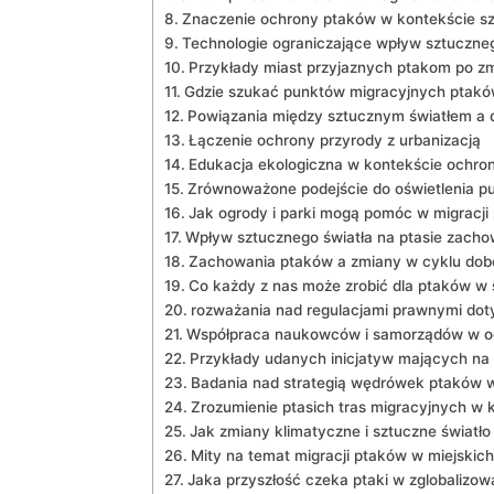
Znaczenie ochrony ptaków ⁢w kontekście sz
Technologie ograniczające wpływ sztuczneg
Przykłady miast przyjaznych ptakom po​ z
Gdzie szukać punktów migracyjnych ptakó
Powiązania między sztucznym‌ światłem a 
Łączenie ochrony przyrody z‍ urbanizacją
Edukacja ekologiczna w kontekście ochron
Zrównoważone podejście do oświetlenia p
Jak ogrody ​i parki mogą pomóc w migracji
Wpływ⁢ sztucznego światła na ptasie zach
Zachowania ‌ptaków a zmiany w cyklu do
Co każdy z nas może zrobić dla ptaków w
rozważania nad regulacjami prawnymi doty
Współpraca naukowców i samorządów w o
Przykłady udanych inicjatyw mających na
Badania nad strategią wędrówek ptaków w 
Zrozumienie ptasich tras migracyjnych w 
Jak zmiany klimatyczne i sztuczne światł
Mity na temat migracji ptaków w miejski
Jaka przyszłość czeka ptaki w zglobalizo