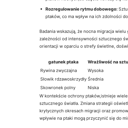
Rozregulowanie ‍rytmu dobowego:
Sztuc
⁤ptaków, co ma wpływ na ich zdolności do
Badania wskazują, że nocna migracja wielu
zależności od intensywności sztucznego⁢ świ
orientacji w oparciu o strefy świetlne, do
gatunek ptaka
Wrażliwość na sztu
Rywina zwyczajna
Wysoka
Słowik rdzawoskrzydły
Średnia
Skowronek polny
Niska
W ⁤kontekście ochrony ptaków,istnieje wiel
sztucznego światła. Zmiana ‍strategii oświe
krytycznych ⁢okresach migracji oraz promo
wpływie na ptaki mogą przyczynić się do mi