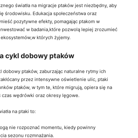
nego światła na migracje ptaków jest niezbędny, aby
się środowisku. Edukacja społeczeństwa oraz
ynieść pozytywne efekty, pomagając ptakom w
 inwestować w badania,które pozwolą lepiej zrozumieć
la ekosystemów,w których żyjemy.
a cykl dobowy⁤ ptaków
kl dobowy ptaków, zaburzając naturalne rytmy ich
zakłócany przez intensywne oświetlenie ulic, ptaki
ków ptaków, w tym te, które migrują, opiera się‍ na
ić czas wędrówki oraz okresy lęgowe.
atła na ptaki to:
ogą nie rozpoznać momentu, kiedy powinny
cia sezonu⁣ rozmnażania.