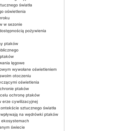
tucznego światła
o oświetlenia
mroku
w w sezonie
dostępnością pożywienia
y ​ptaków
ublicznego
 ptaków
owania lęgowe
bowym wywołane oświetleniem
 swoim otoczeniu
czącymi⁢ oświetlenia
chronie ptaków
 celu ochronę ptaków
erze cywilizacyjnej
kontekście sztucznego światła
o wpływają na wędrówki ptaków
ch ekosystemach
wanym świecie