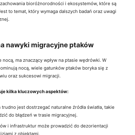
⁢ zachowania bioróżnorodności i ekosystemów, które ⁣są
 Jest to temat, który wymaga dalszych​ badań oraz uwagi
znej.
a ‍nawyki migracyjne ptaków
ie nocą, ⁢ma znaczący wpływ na ptasie⁢ wędrówki.⁤ W
dominują⁢ nocą, ‍wiele gatunków ptaków boryka się z
wiu oraz sukcesowi migracji.
uje kilka kluczowych aspektów:
trudno jest dostrzegać naturalne źródła światła,⁤ takie
zić do błądzeń w trasie migracyjnej.
ków i infrastruktur może prowadzić do dezorientacji
izjami z obiektami.