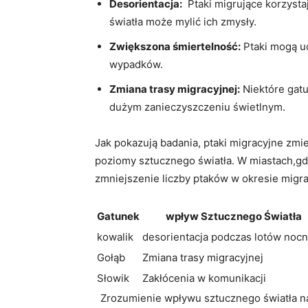
Desorientacja:
⁢ Ptaki migrujące korzyst
światła może mylić ich zmysły.
Zwiększona ‌śmiertelność:
Ptaki mogą ud
wypadków.
Zmiana trasy‌ migracyjnej:
Niektóre gatu
dużym zanieczyszczeniu świetlnym.
Jak pokazują badania, ptaki‌ migracyjne zm
poziomy sztucznego światła. W ⁢miastach,gd
⁢zmniejszenie liczby ptaków w ‍okresie migra
Gatunek
wpływ Sztucznego Światła
kowalik
desorientacja podczas lotów noc
Gołąb
Zmiana trasy migracyjnej
Słowik
Zakłócenia w ​komunikacji
⁤ ⁣ Zrozumienie wpływu sztucznego światła na