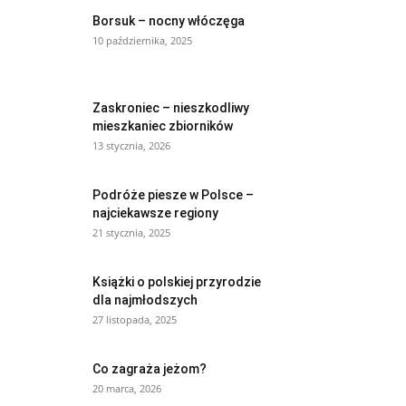
Borsuk – nocny włóczęga
10 października, 2025
Zaskroniec – nieszkodliwy
mieszkaniec zbiorników
13 stycznia, 2026
Podróże piesze w Polsce –
najciekawsze regiony
21 stycznia, 2025
Książki o polskiej przyrodzie
dla najmłodszych
27 listopada, 2025
Co zagraża jeżom?
20 marca, 2026