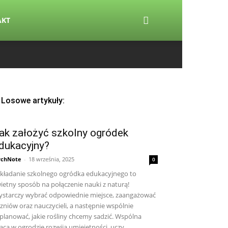
AKT
Losowe artykuły:
ak założyć szkolny ogródek
dukacyjny?
rchNote
-
18 września, 2025
0
kładanie szkolnego ogródka edukacyjnego to
ietny sposób na połączenie nauki z naturą!
starczy wybrać odpowiednie miejsce, zaangażować
zniów oraz nauczycieli, a następnie wspólnie
planować, jakie rośliny chcemy sadzić. Wspólna
aca w ogrodzie rozwija umiejętności, uczy