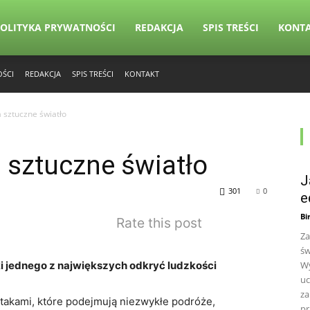
OLITYKA PRYWATNOŚCI
REDAKCJA
SPIS TREŚCI
KONT
OŚCI
REDAKCJA
SPIS TREŚCI
KONTAKT
 sztuczne światło
 sztuczne światło
J
301
0
e
Bi
Rate this post
Za
św
ki jednego z największych odkryć ludzkości
Wy
uc
za
 ptakami, które podejmują niezwykłe podróże,
pr