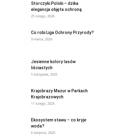
Storczyki Polski – dzika
elegancja objęta ochroną
25 lutego, 2026
Co robi Liga Ochrony Przyrody?
9 marca, 2026
Jesienne kolory lasów
liściastych
5 listopada, 2025
Krajobrazy Mazur w Parkach
Krajobrazowych
11 lutego, 2025
Ekosystem stawu – co kryje
woda?
6 sierpnia, 2025