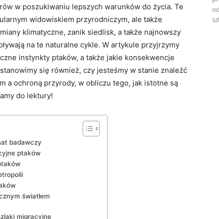
etrów w poszukiwaniu ⁣lepszych warunków do życia. Te⁤
od
kularnym widowiskiem przyrodniczym, ale także
sz
any klimatyczne, zanik siedlisk, a ⁣także najnowszy
pływają na te naturalne ⁤cykle. W artykule przyjrzymy
eczne instynkty ptaków, a także jakie konsekwencje
astanowimy się również, czy jesteśmy w stanie znaleźć⁣
 ochroną przyrody,⁤ w obliczu tego, jak istotne są
zamy do lektury!
emat badawczy
cyjne ptaków
 ptaków
ropolii
taków
ucznym światłem
szlaki migracyjne