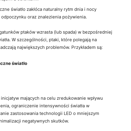
zne światło zakłóca naturalny rytm dnia ⁢i nocy
⁤ odpoczynku oraz ​znalezienia pożywienia.
 gatunków ptaków wzrasta (lub spada) w bezpośredniej
atła. W szczególności, ptaki, które polegają na
świadczają największych problemów. Przykładem są:
czne światło
e inicjatyw mających na celu zredukowanie wpływu
tlenia, ograniczenie intensywności światła w
wanie zastosowania technologii LED o mniejszym
nimalizacji negatywnych‌ skutków.