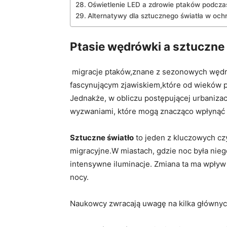
Oświetlenie LED a zdrowie ptaków podczas
Alternatywy dla sztucznego światła ⁤w och
Ptasie wędrówki a sztuczne
⁤ migracje ptaków,znane z⁣ sezonowych węd
fascynującym⁤ zjawiskiem,które ⁣od wieków⁤ 
Jednakże, w obliczu postępującej urbanizacj
wyzwaniami, które mogą znacząco⁢ wpłynąć n
Sztuczne światło
to jeden z kluczowych ‌c
migracyjne.W miastach, gdzie noc była ‌nie
intensywne iluminacje. Zmiana ta ma wpływ 
nocy.
Naukowcy zwracają uwagę na kilka głównych⁣ 