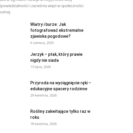
powiedzialności i zacieśnia więzi w społeczności
kolnej.
Wiatry i burze: Jak
fotografować ekstremalne
zjawiska pogodowe?
6 czerwca, 2025
Jerzyk – ptak, który prawie
nigdy nie siada
13 lipca, 2026
Przyroda na wyciągnięcie ręki –
edukacyjne spacery rodzinne
29 kwietnia, 2026
Rośliny zakwitające tylko raz w
roku
18 kwietnia, 2026