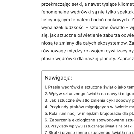
przekraczając setki, a nawet tysiące kilom
fenomenalne wędrówki są nie tylko⁣ spekta
fascynującym tematem badań naukowych. Zmi
wynalazek ludzkości – sztuczne światło –‌ w
się, jak sztuczne oświetlenie zaburza odwi
niosą te zmiany dla całych ⁤ekosystemów. Z
równowagę między rozwojem cywilizacyjnym a
ptasie wędrówki‌ dla naszej planety.⁢ Zapras
Nawigacja:
Ptasie wędrówki a sztuczne światło jako t
Wpływ sztucznego światła na ‍nawyki migra
Jak sztuczne światło zmienia cykl dobowy⁤
Przykłady ptaków migrujących w świetle met
Rola iluminacji w miejskim krajobrazie dla p
Zaburzenia ekologiczne spowodowane szt
Przykłady wpływu sztucznego światła na ptaki
Skutki przestrzenne‍ sztucznego światła na⁤ 