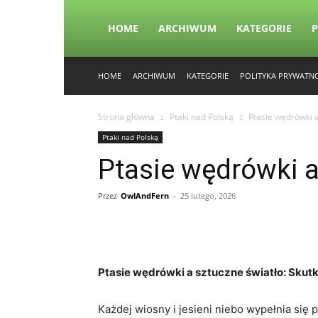
HOME
ARCHIWUM
KATEGORIE
P
HOME
ARCHIWUM
KATEGORIE
POLITYKA PRYWATN
Strona główna
Ptaki nad Polską
Ptasie wędrówki a
Ptaki nad Polską
Ptasie wędrówki a
Przez
OwlAndFern
-
25 lutego, 2026
Ptasie wędrówki a sztuczne światło: Skut
Każdej wiosny i jesieni niebo wypełnia się